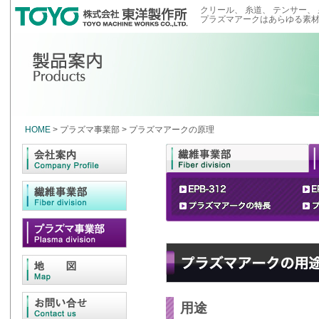
クリール、 糸道、 テンサー、
プラズマアークはあらゆる素
HOME
> プラズマ事業部 > プラズマアークの原理
用途